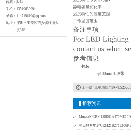
传真：
默认
静电容量変化率
手机：
13510639094
温度特性的温度范围
邮箱：
114749610@qq.com
工作温度范围
地址：
深圳市宝安区西乡镇桃源大
备注事项
厦3层
For LED Lighting a
contact us when se
COG高压贴片电容1812 3KV 470PF 5%精度
参考信息
包装
φ180mm压纹带
上一篇:
TDK绕线电感VLS2520
推荐资讯
Murata的GRM188R61A475ME
Johanson电容一级代理 正品现货
村田贴片电容GRM21BZ71E106KE