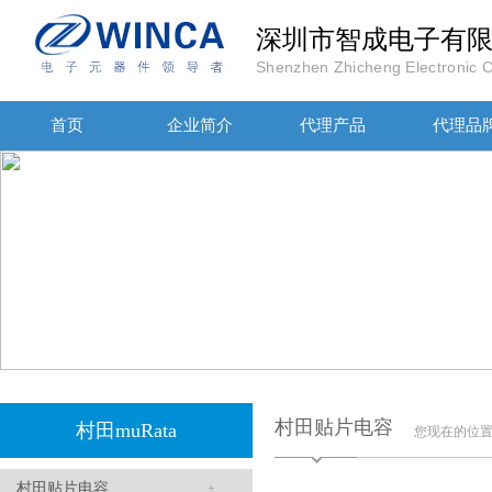
深圳市智成电子有
Shenzhen Zhicheng Electronic Co
高压贴片电容2220 2KV X7R 0.01UF封装
首页
企业简介
代理产品
代理品
JOHANOSN高压贴片电容1206/NPO/1000V/220PF/J档封装
村田贴片电容
村田muRata
您现在的位
村田贴片电容