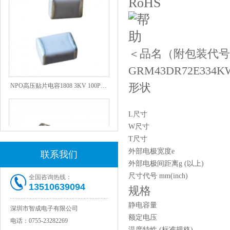
＜品名（附包装代号
GRM43DR72E334K
NPO高压贴片电容1808 3KV 100PF J
形状
L尺寸
W尺寸
T尺寸
外部电极宽度e
联系我们
外部电极间距离g (以上)
尺寸代号 mm(inch)
全国咨询热线：
13510639094
规格
JOHANSON代理1812 1KV 100NF X7R高压贴片电容
静电容量
深圳市智成电子有限公司
额定电压
电话：
0755-23282269
温度特性 (标准规格)