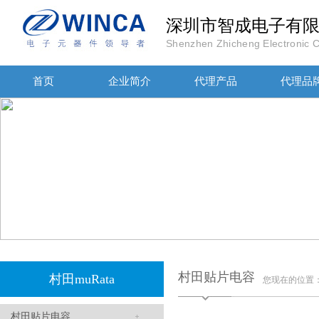
高压贴片电容2220 2KV X7R 0.01UF封装
深圳市智成电子有
Shenzhen Zhicheng Electronic Co
首页
企业简介
代理产品
代理品
JOHANOSN高压贴片电容1206/NPO/1000V/220PF/J档封装
村田贴片电容
村田muRata
您现在的位置
村田贴片电容