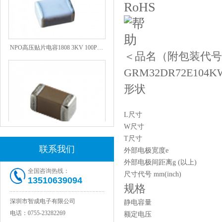
NPO高压贴片电容1808 3KV 100PF J
＜品名（附包装代号
GRM32DR72E104K
形状
L尺寸
W尺寸
T尺寸
联系我们
外部电极宽度e
JOHANSON代理1812 1KV 100NF X7R高压贴片电容
外部电极间距离g (以上)
全国咨询热线：
尺寸代号 mm(inch)
13510639094
规格
深圳市智成电子有限公司
静电容量
电话：
0755-23282269
额定电压