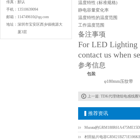
传真：
默认
温度特性 (标准规格)
手机：
13510639094
静电容量変化率
邮箱：
114749610@qq.com
温度特性的温度范围
地址：
深圳市宝安区西乡镇桃源大
工作温度范围
厦3层
备注事项
COG高压贴片电容1812 3KV 470PF 5%精度
For LED Lighting a
contact us when se
参考信息
包装
φ180mm压纹带
上一篇:
TDK代理绕组电感线圈VLS30
Johanson电容一级代理 正品现货
推荐资讯
Murata的GRM188R61A475ME
村田贴片电容GRM21BZ71E106KE