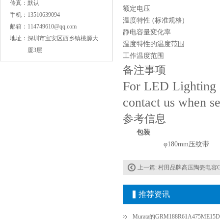
传真：
默认
额定电压
手机：
13510639094
温度特性 (标准规格)
邮箱：
114749610@qq.com
静电容量変化率
地址：
深圳市宝安区西乡镇桃源大
温度特性的温度范围
厦3层
工作温度范围
备注事项
COG高压贴片电容1812 3KV 470PF 5%精度
For LED Lighting a
contact us when se
参考信息
包装
φ180mm压纹带
上一篇:
村田品牌高压陶瓷电容GRM31BR
Johanson电容一级代理 正品现货
推荐资讯
Murata的GRM188R61A475ME