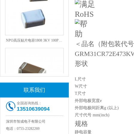
NPO高压贴片电容1808 3KV 100PF J
＜品名（附包装代号
GRM31CR72E473K
形状
L尺寸
W尺寸
联系我们
T尺寸
外部电极宽度e
全国咨询热线：
外部电极间距离g (以上)
13510639094
JOHANSON代理1812 1KV 100NF X7R高压贴片电容
尺寸代号 mm(inch)
深圳市智成电子有限公司
规格
电话：
0755-23282269
静电容量