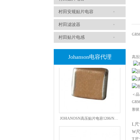
村田安规贴片电容
村田滤波器
GRM
村田贴片电感
高压贴片电容2220 2KV X7R 0.01UF封装
Johanson电容代理
高压贴
＜品
GRM
形状
JOHANOSN高压贴片电容1206/NPO/1000V/220PF/J档封装
L尺
W
T尺