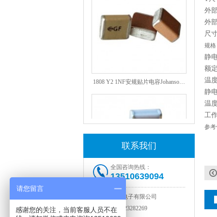
外部
外部
尺寸
规格
静
额
1808 Y2 1NF安规贴片电容Johanson品牌
温度
静
温
工
参考
联系我们
全国咨询热线：
13510639094
请您留言
NPO高压陶瓷电容1812 2KV 330PF 5%精度
深圳市智成电子有限公司
电话：
0755-23282269
感谢您的关注，当前客服人员不在