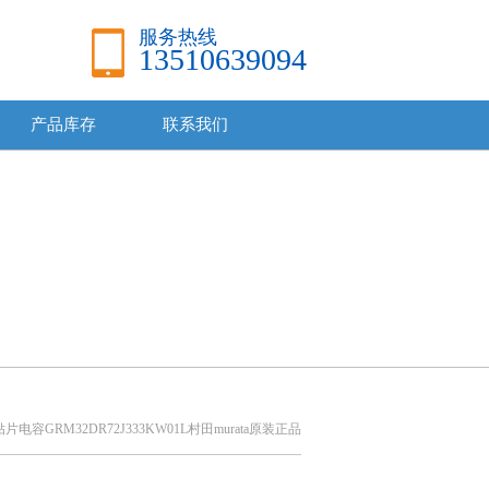
服务热线
13510639094
产品库存
联系我们
片电容GRM32DR72J333KW01L村田murata原装正品