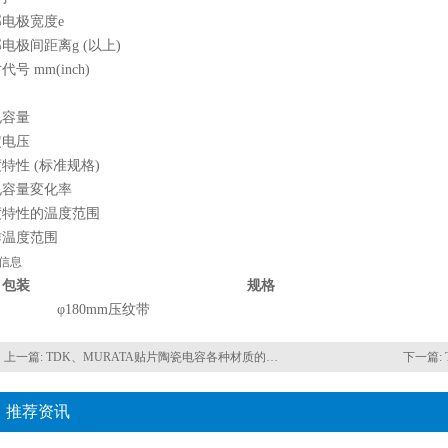
电极宽度e
电极间距离g (以上)
代号 mm(inch)
电容量
定电压
特性 (标准规格)
电容量変化率
度特性的温度范围
作温度范围
信息
包装
规格
φ180mm压纹带
上一篇:
TDK、MURATA贴片陶瓷电容各种材质的区别
下一篇:
推荐资讯