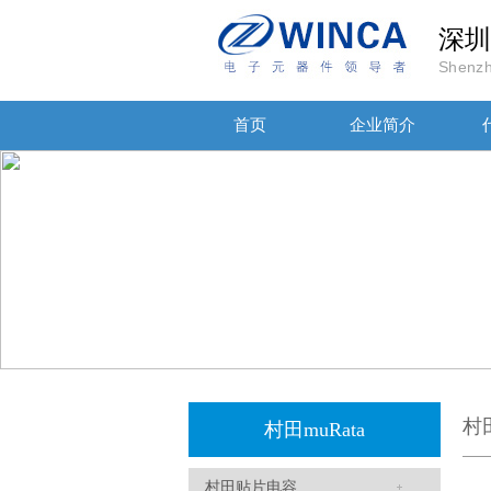
深圳
Shenzh
贴片安规电容2220 X2 AC250V 0.1UF封装
首页
企业简介
JOHANSON代理商供应贴片电容500R07S2R2BV4T
村
村田muRata
村田贴片电容